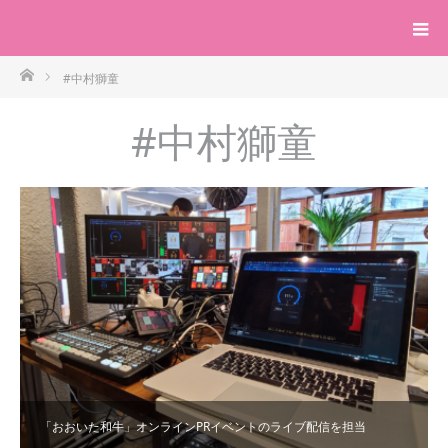
ホーム
#中村獅童
#中村獅童
「おおいた和牛」オンラインPRイベントのライブ配信を担当